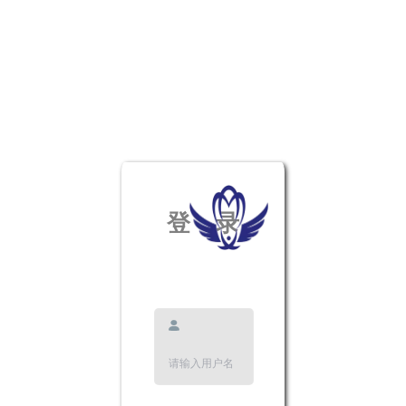
登 录
拖动滑块完成拼图